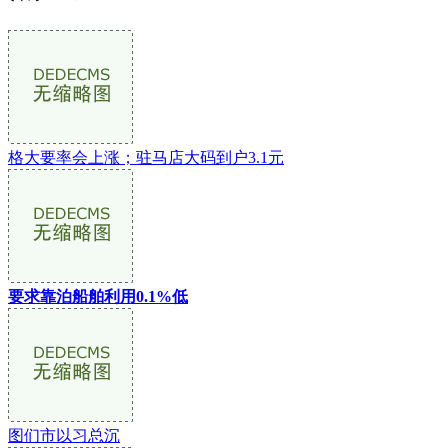
格大要率会上涨；驻马店大码到户3.1元
要求靠泊船舶利用0.1%低
图们市以习总沉