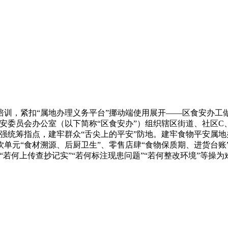
，紧扣“属地办理义务平台”挪动端使用展开——区食安办工做
安委员会办公室（以下简称“区食安办”）组织辖区街道、社区C
强统筹指点，建牢群众“舌尖上的平安”防地。建牢食物平安属地
单元“食材溯源、后厨卫生”、零售店肆“食物保质期、进货台账
“若何上传查抄记实”“若何标注现患问题”“若何整改环境”等操