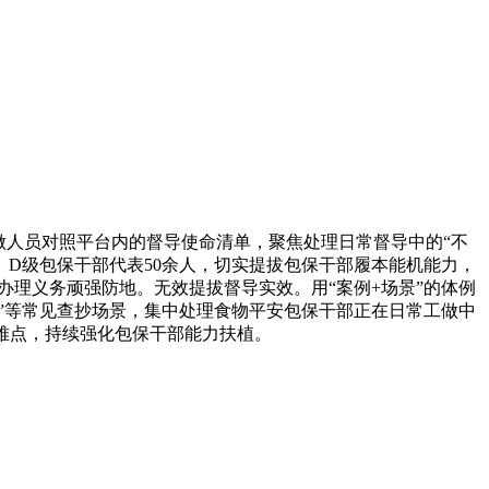
人员对照平台内的督导使命清单，聚焦处理日常督导中的“不
、D级包保干部代表50余人，切实提拔包保干部履本能机能力，
办理义务顽强防地。无效提拔督导实效。用“案例+场景”的体例
”等常见查抄场景，集中处理食物平安包保干部正在日常工做中
为难点，持续强化包保干部能力扶植。