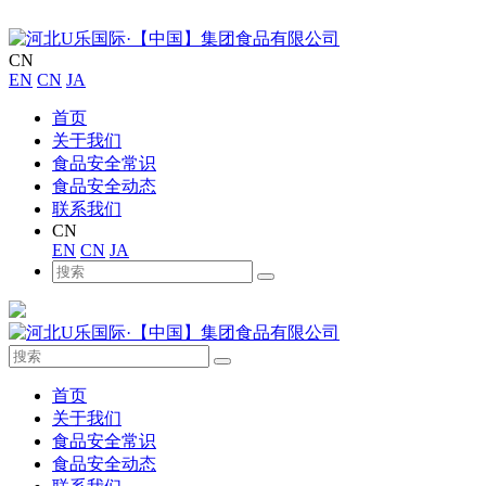
CN
EN
CN
JA
首页
关于我们
食品安全常识
食品安全动态
联系我们
CN
EN
CN
JA
首页
关于我们
食品安全常识
食品安全动态