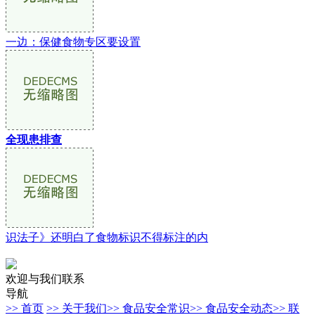
一边：保健食物专区要设置
全现患排查
识法子》还明白了食物标识不得标注的内
欢迎与我们联系
导航
>> 首页
>> 关于我们
>> 食品安全常识
>> 食品安全动态
>> 联