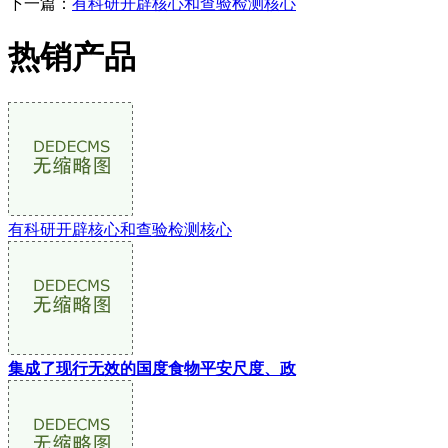
下一篇：
有科研开辟核心和查验检测核心
热销产品
有科研开辟核心和查验检测核心
集成了现行无效的国度食物平安尺度、政